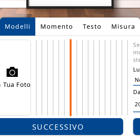
Modelli
Momento
Testo
Misura
Se
mo
st
Lu
a Tua Foto
Da
Limited
Edition
SUCCESSIVO