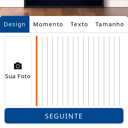
Design
Momento
Texto
Tamanho
Sua Foto
Limited
Edition
SEGUINTE