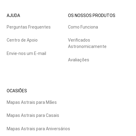
AJUDA
OS NOSSOS PRODUTOS
Perguntas Frequentes
Como Funciona
Centro de Apoio
Verificados
Astronomicamente
Envie-nos um E-mail
Avaliações
OCASIÕES
Mapas Astrais para Mães
Mapas Astrais para Casais
Mapas Astrais para Aniversários