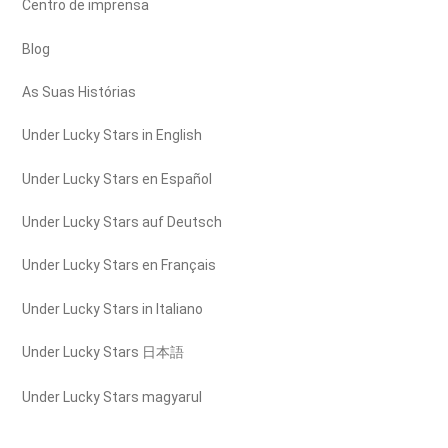
Centro de imprensa
Blog
As Suas Histórias
Under Lucky Stars in English
Under Lucky Stars en Español
Under Lucky Stars auf Deutsch
Under Lucky Stars en Français
Under Lucky Stars in Italiano
Under Lucky Stars 日本語
Under Lucky Stars magyarul