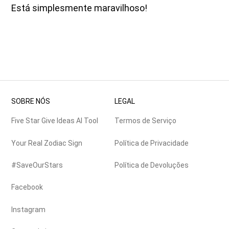
Está simplesmente maravilhoso!
SOBRE NÓS
LEGAL
Five Star Give Ideas AI Tool
Termos de Serviço
Your Real Zodiac Sign
Política de Privacidade
#SaveOurStars
Política de Devoluções
Facebook
Instagram