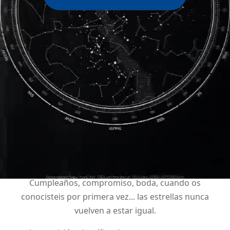
La carta estelar de los
momentos más felices de tu
vida
Somos Under Lucky Stars. Creamos hermosos mapas
estelares diseñados que muestran la alineación única
de las estrellas en un lugar y una fecha elegidos por
ti.
Cumpleaños
,
compromiso
,
boda
, cuando os
conocisteis por primera vez... las estrellas nunca
vuelven a estar igual.