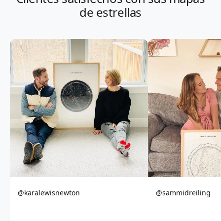
de estrellas
@karalewisnewton
@sammidreiling