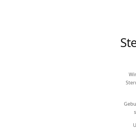
St
Wir
Ster
Gebu
s
U