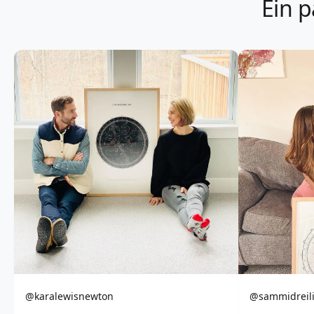
Ein p
@karalewisnewton
@sammidreil