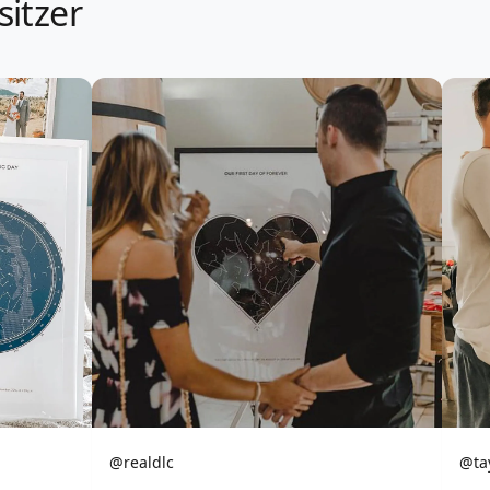
sitzer
@realdlc
@ta