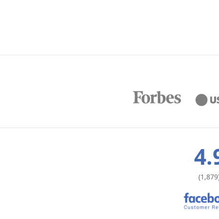
4.
(1,879