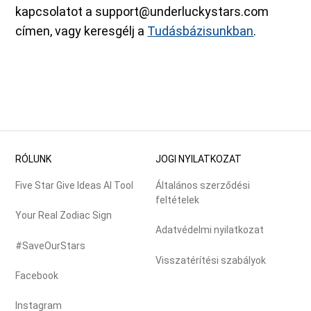
kapcsolatot a support@underluckystars.com
címen, vagy keresgélj a
Tudásbázisunkban
.
RÓLUNK
JOGI NYILATKOZAT
Five Star Give Ideas AI Tool
Általános szerződési
feltételek
Your Real Zodiac Sign
Adatvédelmi nyilatkozat
#SaveOurStars
Visszatérítési szabályok
Facebook
Instagram