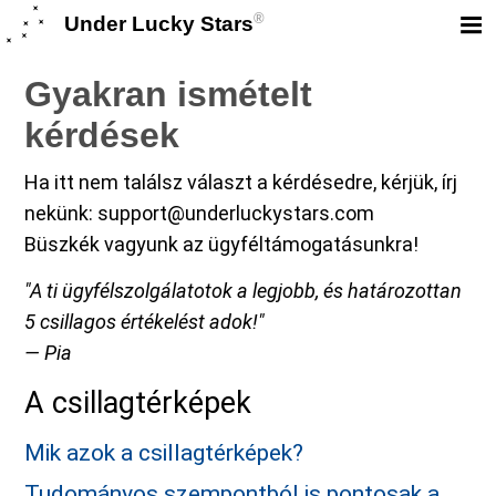
®
Under Lucky Stars
Gyakran ismételt
kérdések
Ha itt nem találsz választ a kérdésedre, kérjük, írj
nekünk: support@underluckystars.com
Büszkék vagyunk az ügyféltámogatásunkra!
"A ti ügyfélszolgálatotok a legjobb, és határozottan
5 csillagos értékelést adok!"
— Pia
A csillagtérképek
Mik azok a csillagtérképek?
Tudományos szempontból is pontosak a