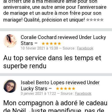
ai offert une à ma meilleure amie pour son
anniversaire, une autre amie pour l’anniversaire
de mariage et un autre à mon frère pour son
mariage! Qualité, précision et unique! ⭐️⭐️⭐️⭐️⭐️
Coralie Cochard
reviewed
Under Lucky
Stars
–
★★★★★
10 février 2021 à 15:38 — Source :
Facebook
Au top service dans les temps et
superbe rendu
Isabel Bento Lopes
reviewed
Under
Lucky Stars
–
★★★★★
3 janvier 2021 à 17:22 — Source :
Facebook
Mon compagnon à adoré le cadeau
de Noël. Juste magnifique, pas de