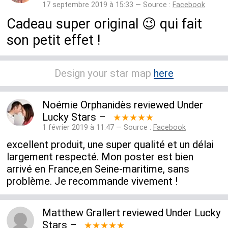
17 septembre 2019 à 15:33 — Source :
Facebook
Cadeau super original 😉 qui fait
son petit effet !
Design your star map
here
Noémie Orphanidès
reviewed
Under
Lucky Stars
–
★★★★★
1 février 2019 à 11:47 — Source :
Facebook
excellent produit, une super qualité et un délai
largement respecté. Mon poster est bien
arrivé en France,en Seine-maritime, sans
problème. Je recommande vivement !
Matthew Grallert
reviewed
Under Lucky
Stars
–
★★★★★