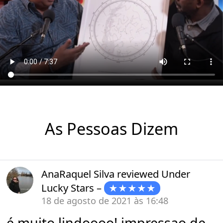
As Pessoas Dizem
AnaRaquel Silva
reviewed
Under
Lucky Stars
–
★★★★★
18 de agosto de 2021 às 16:48
é muito lindoooo! impressao de